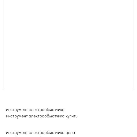
Главная
Новости
Каталог
Сертификаты
Услуги
О компании
Политика
Контакты и реквизиты
конфиденциальности
инструмент электрообмотчика
(с) 2023
Сайт разработан - AXIOOM
инструмент электрообмотчика купить
инструмент электрообмотчика цена