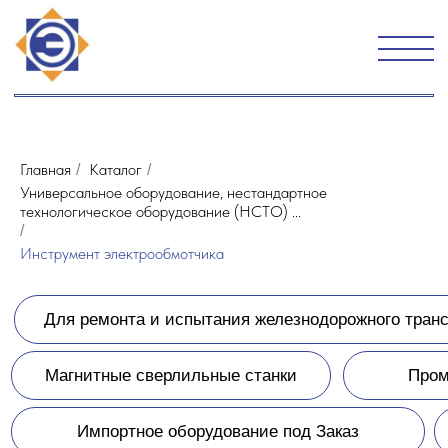
Главная
Каталог
/
/
Универсальное оборудование, нестандартное
технологическое оборудование (НСТО) ...
Для ремонта и испытания железнодорожного транспорта и техники
/
Инструмент электрообмотчика
Магнитные сверлильные станки
Промышленное оборудован
Импортное оборудование под Заказ
Изготовление секций 
Транспортное оборудование
Индукционные регуляторы
Зап