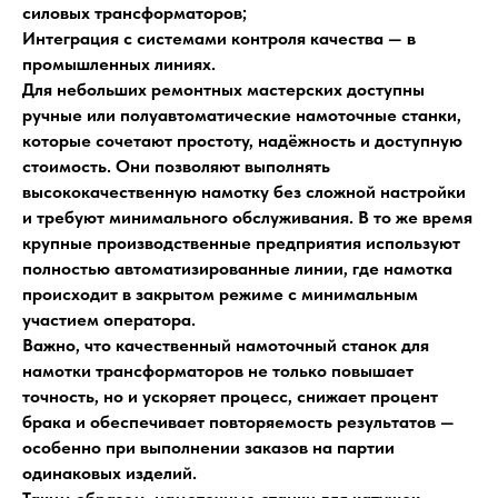
силовых трансформаторов;
Интеграция с системами контроля качества — в
промышленных линиях.
Для небольших ремонтных мастерских доступны
ручные или полуавтоматические намоточные станки,
которые сочетают простоту, надёжность и доступную
стоимость. Они позволяют выполнять
высококачественную намотку без сложной настройки
и требуют минимального обслуживания. В то же время
Внимание
крупные производственные предприятия используют
полностью автоматизированные линии, где намотка
происходит в закрытом режиме с минимальным
участием оператора.
Для визуального восприятия
Важно, что качественный намоточный станок для
качества исполнения
намотки трансформаторов не только повышает
поставляемого оборудования,
точность, но и ускоряет процесс, снижает процент
просьба перейти и подписаться
брака и обеспечивает повторяемость результатов —
на наш YouTube канал ТДЕМ
особенно при выполнении заказов на партии
одинаковых изделий.