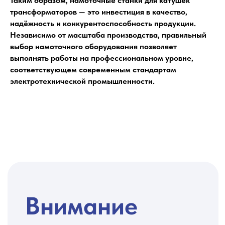
Таким образом, намоточные станки для катушек
Посетить канал
трансформаторов — это инвестиция в качество,
надёжность и конкурентоспособность продукции.
Независимо от масштаба производства, правильный
Наши соц.сети
выбор намоточного оборудования позволяет
выполнять работы на профессиональном уровне,
соответствующем современным стандартам
электротехнической промышленности.
Направления
поставляемого
НСТО*
*Нестандартное и специальное
технологическое оборудование (НСТО) для
механизации/ автоматизации процессов
ремонта и испытания электротехнического
оборудования